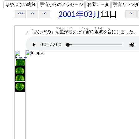
はやぶさの軌跡
宇宙からのメッセージ
お宝データ
宇宙カレンダ
2001年03月
11日
<<<
<<
<
>
えいせい
とら
うちゅう
でんぱ
おと
♪ 「あけぼの」
衛星
が
捉
えた
宇宙
の
電波
を
音
にしました。