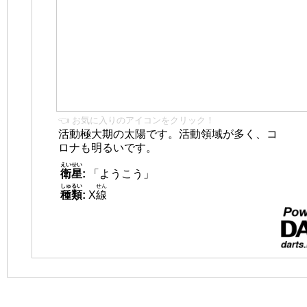
👈 お気に入りのアイコンをクリック！
活動極大期の太陽です。活動領域が多く、コ
ロナも明るいです。
えいせい
衛星
:
「ようこう」
しゅるい
せん
種類
:
X
線