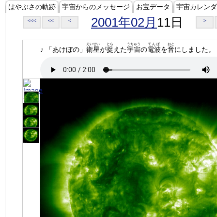
はやぶさの軌跡
宇宙からのメッセージ
お宝データ
宇宙カレンダ
2001年02月
11日
<<<
<<
<
>
えいせい
とら
うちゅう
でんぱ
おと
♪ 「あけぼの」
衛星
が
捉
えた
宇宙
の
電波
を
音
にしました。