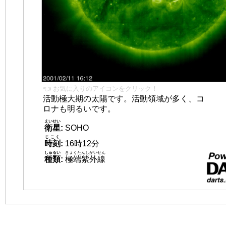
👈 お気に入りのアイコンをクリック！
活動極大期の太陽です。活動領域が多く、コ
ロナも明るいです。
えいせい
衛星
:
SOHO
じこく
時刻
:
16時12分
しゅるい
きょくたんしがいせん
種類
:
極端紫外線