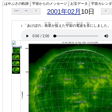
はやぶさの軌跡
宇宙からのメッセージ
お宝データ
宇宙カレンダ
2001年02月
10日
<<<
<<
<
>
えいせい
とら
うちゅう
でんぱ
おと
♪ 「あけぼの」
衛星
が
捉
えた
宇宙
の
電波
を
音
にしました。