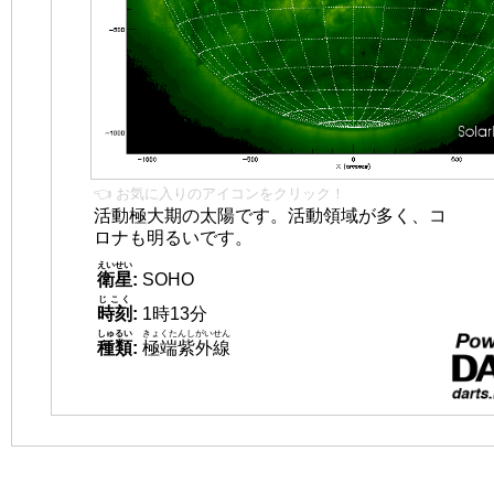
👈 お気に入りのアイコンをクリック！
活動極大期の太陽です。活動領域が多く、コ
ロナも明るいです。
えいせい
衛星
:
SOHO
じこく
時刻
:
1時13分
しゅるい
きょくたんしがいせん
種類
:
極端紫外線