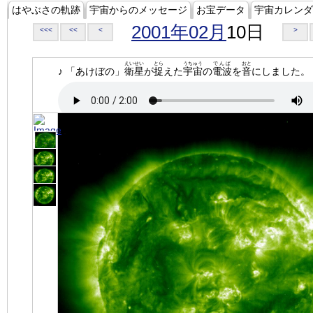
はやぶさの軌跡
宇宙からのメッセージ
お宝データ
宇宙カレンダ
2001年02月
10日
<<<
<<
<
>
えいせい
とら
うちゅう
でんぱ
おと
♪ 「あけぼの」
衛星
が
捉
えた
宇宙
の
電波
を
音
にしました。