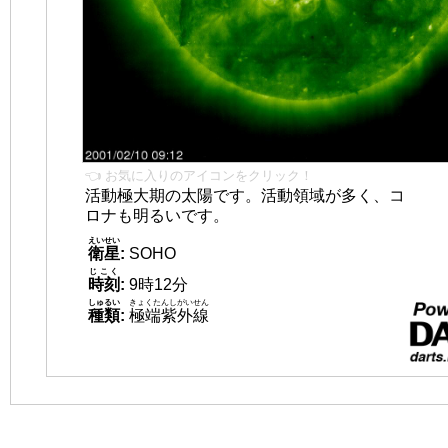
👈 お気に入りのアイコンをクリック！
活動極大期の太陽です。活動領域が多く、コ
ロナも明るいです。
えいせい
衛星
:
SOHO
じこく
時刻
:
9時12分
しゅるい
きょくたんしがいせん
種類
:
極端紫外線