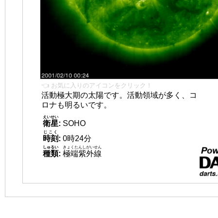
👈 お気に入りのアイコンをクリック！
活動極大期の太陽です。活動領域が多く、コ
ロナも明るいです。
えいせい
衛星
:
SOHO
じこく
時刻
:
0時24分
しゅるい
きょくたんしがいせん
種類
:
極端紫外線