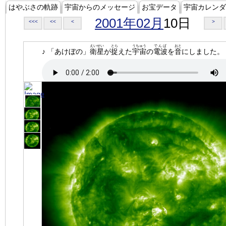
はやぶさの軌跡
宇宙からのメッセージ
お宝データ
宇宙カレンダ
2001年02月
10日
<<<
<<
<
>
えいせい
とら
うちゅう
でんぱ
おと
♪ 「あけぼの」
衛星
が
捉
えた
宇宙
の
電波
を
音
にしました。