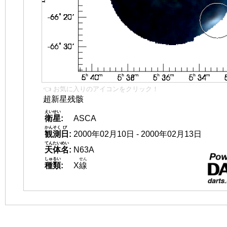
👈 お気に入りのアイコンをクリック！
超新星残骸
えいせい
衛星
:
ASCA
かんそく
び
観測
日
:
2000年02月10日 - 2000年02月13日
てんたいめい
天体名
:
N63A
しゅるい
せん
種類
:
X
線