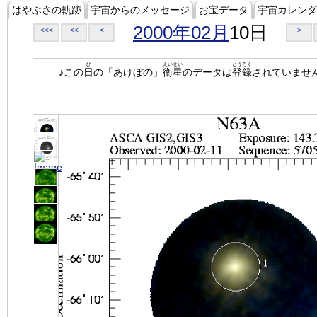
はやぶさの軌跡
宇宙からのメッセージ
お宝データ
宇宙カレンダ
2000年02月
10日
<<<
<<
<
>
ひ
えいせい
とうろく
♪この
日
の「あけぼの」
衛星
のデータは
登録
されていませ