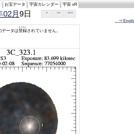
ジ
お宝データ
宇宙カレンダー
宇宙 xR
年02月
9日
>
>>
>>>
…☞Engli
とうろく
のデータは
登録
されていません。