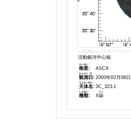
👈 お気に入りのアイコンをク
活動銀河中心核
えいせい
衛星
:
ASCA
かんそく
び
観測
日
:
2000年02月08日
てんたいめい
天体名
:
3C_323.1
しゅるい
せん
種類
:
X
線