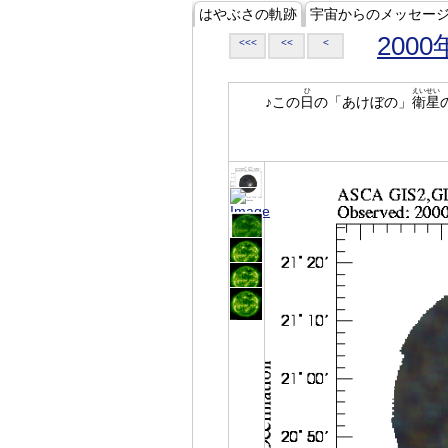
はやぶさの軌跡
宇宙からのメッセー
2000
<<<
<<
<
ひ
えいせい
♪この
日
の「あけぼの」
衛星