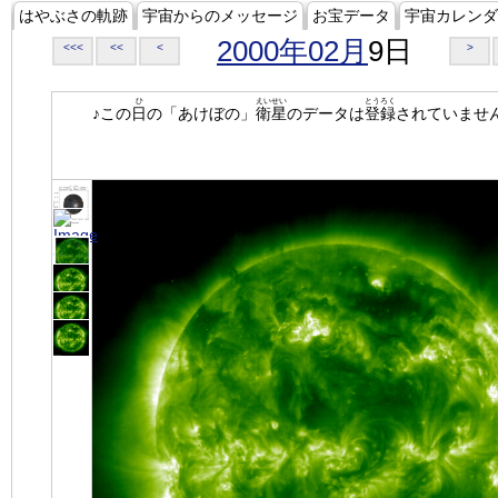
はやぶさの軌跡
宇宙からのメッセージ
お宝データ
宇宙カレンダ
2000年02月
9日
<<<
<<
<
>
ひ
えいせい
とうろく
♪この
日
の「あけぼの」
衛星
のデータは
登録
されていませ