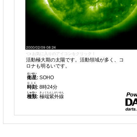
👈 お気に入りのアイコンをクリック！
活動極大期の太陽です。活動領域が多く、コ
ロナも明るいです。
えいせい
衛星
:
SOHO
じこく
時刻
:
8時24分
しゅるい
きょくたんしがいせん
種類
:
極端紫外線