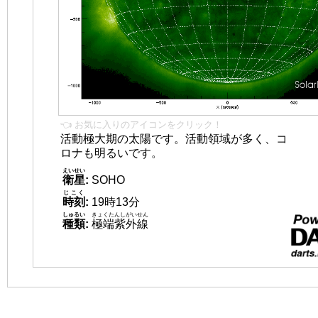
👈 お気に入りのアイコンをクリック！
活動極大期の太陽です。活動領域が多く、コ
ロナも明るいです。
えいせい
衛星
:
SOHO
じこく
時刻
:
19時13分
しゅるい
きょくたんしがいせん
種類
:
極端紫外線