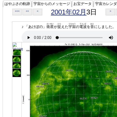
はやぶさの軌跡
宇宙からのメッセージ
お宝データ
宇宙カレンダ
2001年02月
3日
<<<
<<
<
>
えいせい
とら
うちゅう
でんぱ
おと
♪ 「あけぼの」
衛星
が
捉
えた
宇宙
の
電波
を
音
にしました。