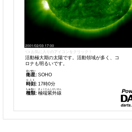
👈 お気に入りのアイコンをクリック！
活動極大期の太陽です。活動領域が多く、コ
ロナも明るいです。
えいせい
衛星
:
SOHO
じこく
時刻
:
17時0分
しゅるい
きょくたんしがいせん
種類
:
極端紫外線