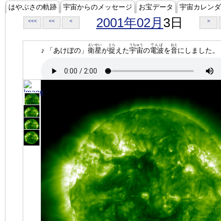
はやぶさの軌跡
宇宙からのメッセージ
お宝データ
宇宙カレンダ
2001年02月
3日
<<<
<<
<
>
えいせい
とら
うちゅう
でんぱ
おと
♪ 「あけぼの」
衛星
が
捉
えた
宇宙
の
電波
を
音
にしました。