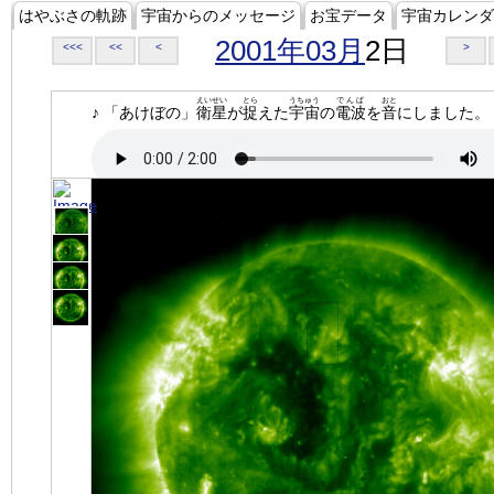
はやぶさの軌跡
宇宙からのメッセージ
お宝データ
宇宙カレンダ
2001年03月
2日
<<<
<<
<
>
えいせい
とら
うちゅう
でんぱ
おと
♪ 「あけぼの」
衛星
が
捉
えた
宇宙
の
電波
を
音
にしました。