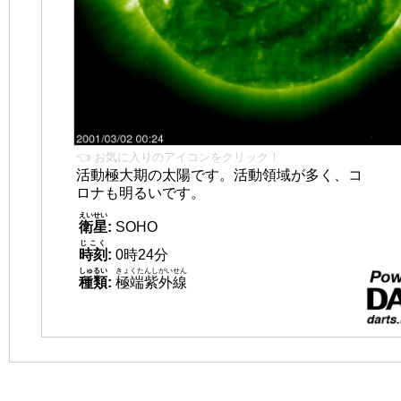
👈 お気に入りのアイコンをクリック！
活動極大期の太陽です。活動領域が多く、コ
ロナも明るいです。
えいせい
衛星
:
SOHO
じこく
時刻
:
0時24分
しゅるい
きょくたんしがいせん
種類
:
極端紫外線