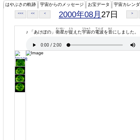
はやぶさの軌跡
宇宙からのメッセージ
お宝データ
宇宙カレンダ
2000年08月
27日
<<<
<<
<
>
えいせい
とら
うちゅう
でんぱ
おと
♪ 「あけぼの」
衛星
が
捉
えた
宇宙
の
電波
を
音
にしました。