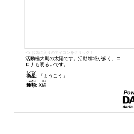
👈 お気に入りのアイコンをクリック！
活動極大期の太陽です。活動領域が多く、コ
ロナも明るいです。
えいせい
衛星
:
「ようこう」
しゅるい
せん
種類
:
X
線