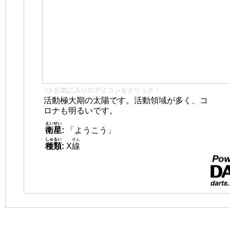
👈 お気に入りのアイコンをクリック！
活動極大期の太陽です。活動領域が多く、コ
ロナも明るいです。
えいせい
衛星
:
「ようこう」
しゅるい
せん
種類
:
X
線