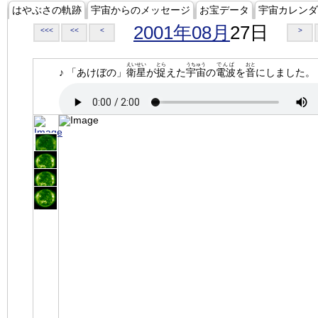
はやぶさの軌跡
宇宙からのメッセージ
お宝データ
宇宙カレンダ
2001年08月
27日
<<<
<<
<
>
えいせい
とら
うちゅう
でんぱ
おと
♪ 「あけぼの」
衛星
が
捉
えた
宇宙
の
電波
を
音
にしました。