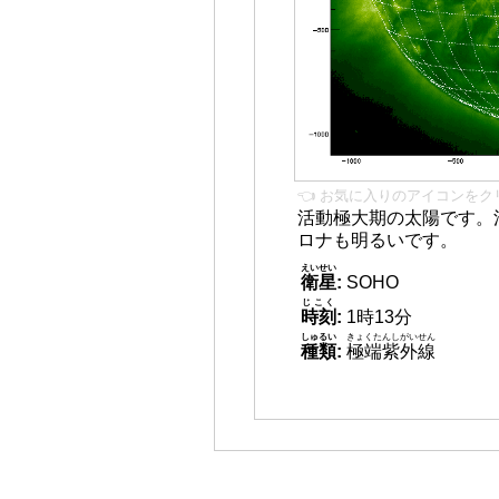
👈 お気に入りのアイコンをク
活動極大期の太陽です。
ロナも明るいです。
えいせい
衛星
:
SOHO
じこく
時刻
:
1時13分
しゅるい
きょくたんしがいせん
種類
:
極端紫外線