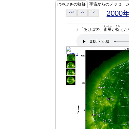
はやぶさの軌跡
宇宙からのメッセー
2000
<<<
<<
<
えいせい
とら
♪ 「あけぼの」
衛星
が
捉
えた