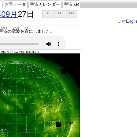
ジ
お宝データ
宇宙カレンダー
宇宙 xR
年09月
27日
>
>>
>>>
…☞Engli
うちゅう
でんぱ
おと
宇宙
の
電波
を
音
にしました。