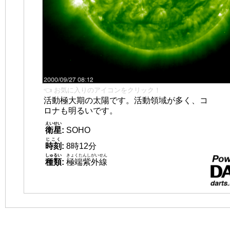
👈 お気に入りのアイコンをクリック！
活動極大期の太陽です。活動領域が多く、コ
ロナも明るいです。
えいせい
衛星
:
SOHO
じこく
時刻
:
8時12分
しゅるい
きょくたんしがいせん
種類
:
極端紫外線