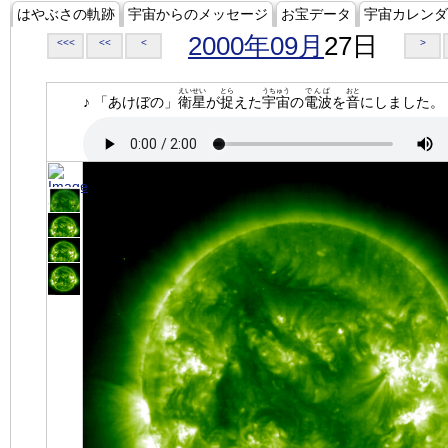
はやぶさの軌跡
宇宙からのメッセージ
お宝データ
宇宙カレンダ
2000年09月
27日
<<<
<<
<
>
えいせい
とら
うちゅう
でんぱ
おと
♪ 「あけぼの」
衛星
が
捉
えた
宇宙
の
電波
を
音
にしました。