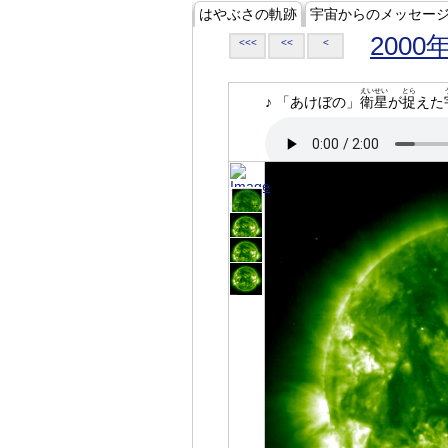
はやぶさの軌跡
宇宙からのメッセー
2000
<<<
<<
<
えいせい
とら
♪ 「あけぼの」
衛星
が
捉
えた