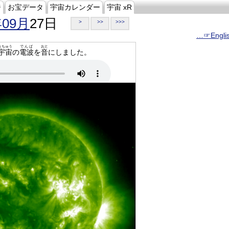
ジ
お宝データ
宇宙カレンダー
宇宙 xR
年09月
27日
>
>>
>>>
…☞Engli
うちゅう
でんぱ
おと
宇宙
の
電波
を
音
にしました。