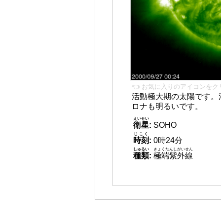
👈 お気に入りのアイコンをク
活動極大期の太陽です。
ロナも明るいです。
えいせい
衛星
:
SOHO
じこく
時刻
:
0時24分
しゅるい
きょくたんしがいせん
種類
:
極端紫外線