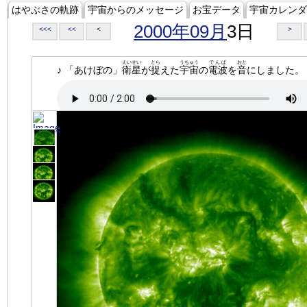
はやぶさの軌跡
宇宙からのメッセージ
お宝データ
宇宙カレンダ
2000年09月
3日
<<<
<<
<
>
えいせい
とら
うちゅう
でんぱ
おと
♪ 「あけぼの」
衛星
が
捉
えた
宇宙
の
電波
を
音
にしました。