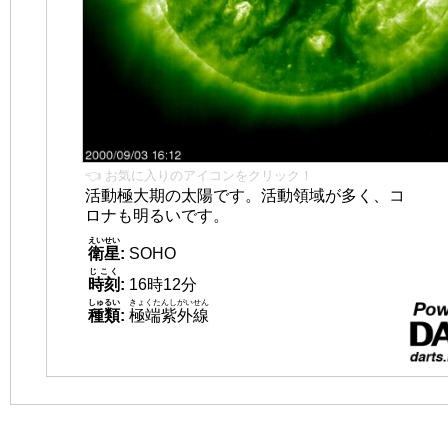
👈 お気に入りのアイコンをクリック！
活動極大期の太陽です。活動領域が多く、コ
ロナも明るいです。
えいせい
衛星
:
SOHO
じこく
時刻
:
16時12分
しゅるい
きょくたんしがいせん
種類
:
極端紫外線