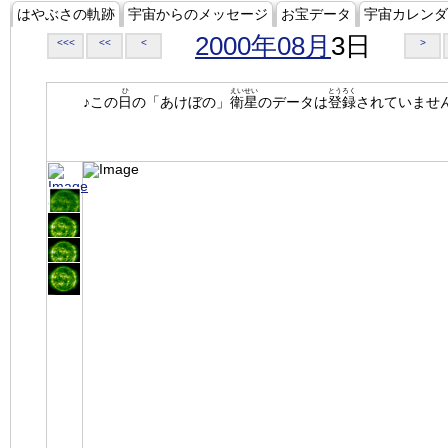
はやぶさの軌跡
宇宙からのメッセージ
お宝データ
宇宙カレンダ
2000年08月
3日
<<<
<<
<
>
ひ
えいせい
とうろく
♪この
日
の「あけぼの」
衛星
のデータは
登録
されていませ