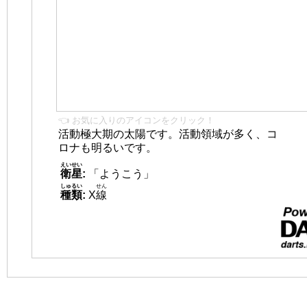
👈 お気に入りのアイコンをクリック！
活動極大期の太陽です。活動領域が多く、コ
ロナも明るいです。
えいせい
衛星
:
「ようこう」
しゅるい
せん
種類
:
X
線