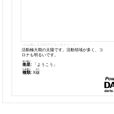
👈 お気に入りのアイコンをクリック！
活動極大期の太陽です。活動領域が多く、コ
ロナも明るいです。
えいせい
衛星
:
「ようこう」
しゅるい
せん
種類
:
X
線