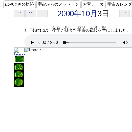
はやぶさの軌跡
宇宙からのメッセージ
お宝データ
宇宙カレンダ
2000年10月
3日
<<<
<<
<
>
えいせい
とら
うちゅう
でんぱ
おと
♪ 「あけぼの」
衛星
が
捉
えた
宇宙
の
電波
を
音
にしました。