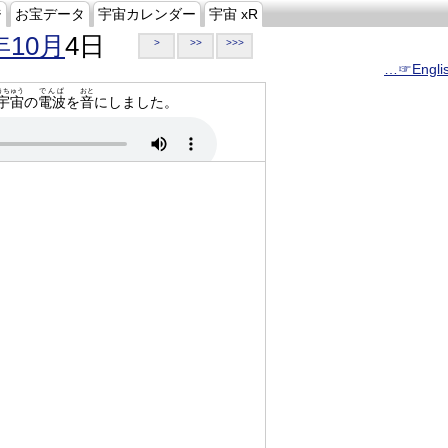
ジ
お宝データ
宇宙カレンダー
宇宙 xR
年10月
4日
>
>>
>>>
…☞Engli
うちゅう
でんぱ
おと
宇宙
の
電波
を
音
にしました。