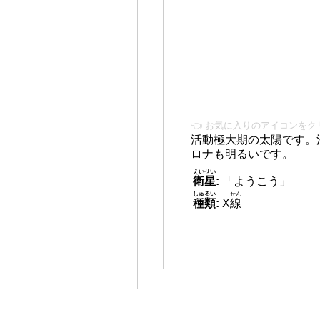
👈 お気に入りのアイコンをク
活動極大期の太陽です。
ロナも明るいです。
えいせい
衛星
:
「ようこう」
しゅるい
せん
種類
:
X
線