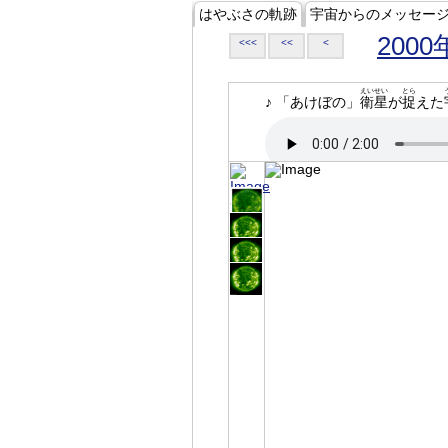
はやぶさの軌跡
宇宙からのメッセー
2000
<<<
<<
<
えいせい
とら
♪ 「あけぼの」
衛星
が
捉
えた