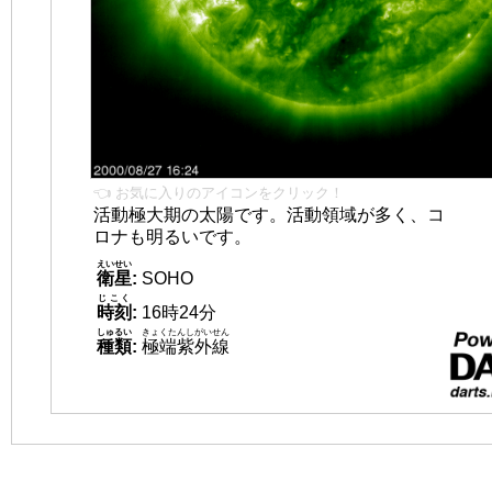
👈 お気に入りのアイコンをクリック！
活動極大期の太陽です。活動領域が多く、コ
ロナも明るいです。
えいせい
衛星
:
SOHO
じこく
時刻
:
16時24分
しゅるい
きょくたんしがいせん
種類
:
極端紫外線