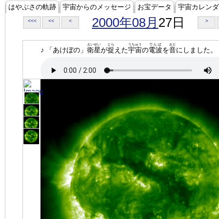
はやぶさの軌跡
宇宙からのメッセージ
お宝データ
宇宙カレンダ
2000年08月
27日
<<<
<<
<
>
えいせい
とら
うちゅう
でんぱ
おと
♪ 「あけぼの」
衛星
が
捉
えた
宇宙
の
電波
を
音
にしました。