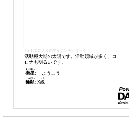
👈 お気に入りのアイコンをクリック！
活動極大期の太陽です。活動領域が多く、コ
ロナも明るいです。
えいせい
衛星
:
「ようこう」
しゅるい
せん
種類
:
X
線