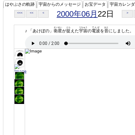
はやぶさの軌跡
宇宙からのメッセージ
お宝データ
宇宙カレンダ
2000年06月
22日
<<<
<<
<
>
えいせい
とら
うちゅう
でんぱ
おと
♪ 「あけぼの」
衛星
が
捉
えた
宇宙
の
電波
を
音
にしました。