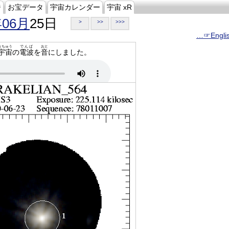
ジ
お宝データ
宇宙カレンダー
宇宙 xR
年06月
25日
>
>>
>>>
…☞Engli
うちゅう
でんぱ
おと
宇宙
の
電波
を
音
にしました。