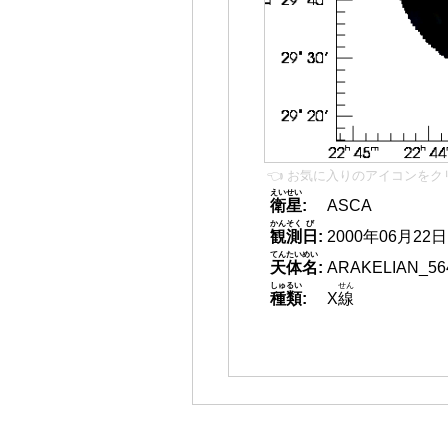
👈 お気に入りのアイコンをク
えいせい
衛星
:
ASCA
かんそく
び
観測
日
:
2000年06月22日
てんたいめい
天体名
:
ARAKELIAN_56
しゅるい
せん
種類
:
X
線