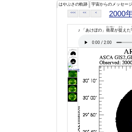
はやぶさの軌跡
宇宙からのメッセー
2000
<<<
<<
<
えいせい
とら
♪ 「あけぼの」
衛星
が
捉
えた