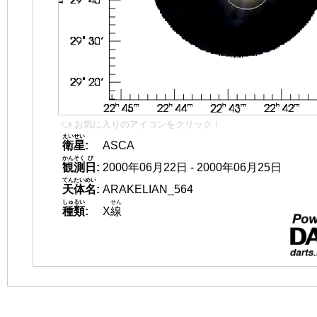
👈 お気に入りのアイコンをクリック！
えいせい
衛星
:
ASCA
かんそく
び
観測
日
:
2000年06月22日 - 2000年06月25日
てんたいめい
天体名
:
ARAKELIAN_564
しゅるい
せん
種類
:
X
線