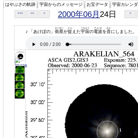
はやぶさの軌跡
宇宙からのメッセージ
お宝データ
宇宙カレンダ
2000年06月
24日
<<<
<<
<
>
えいせい
とら
うちゅう
でんぱ
おと
♪ 「あけぼの」
衛星
が
捉
えた
宇宙
の
電波
を
音
にしました。