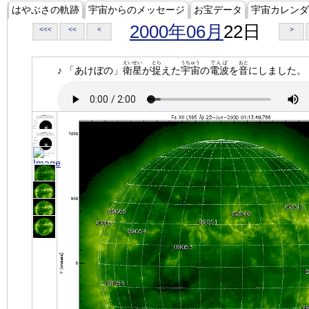
はやぶさの軌跡
宇宙からのメッセージ
お宝データ
宇宙カレンダ
2000年06月
22日
<<<
<<
<
>
えいせい
とら
うちゅう
でんぱ
おと
♪ 「あけぼの」
衛星
が
捉
えた
宇宙
の
電波
を
音
にしました。