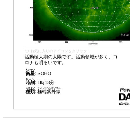
👈 お気に入りのアイコンをクリック！
活動極大期の太陽です。活動領域が多く、コ
ロナも明るいです。
えいせい
衛星
:
SOHO
じこく
時刻
:
1時13分
しゅるい
きょくたんしがいせん
種類
:
極端紫外線