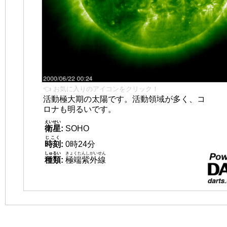
👈 お気に入りのアイコンをクリック！
活動極大期の太陽です。活動領域が多く、コ
ロナも明るいです。
えいせい
衛星
:
SOHO
じこく
時刻
:
0時24分
しゅるい
きょくたんしがいせん
種類
:
極端紫外線