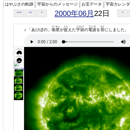
はやぶさの軌跡
宇宙からのメッセージ
お宝データ
宇宙カレンダ
2000年06月
22日
<<<
<<
<
>
えいせい
とら
うちゅう
でんぱ
おと
♪ 「あけぼの」
衛星
が
捉
えた
宇宙
の
電波
を
音
にしました。