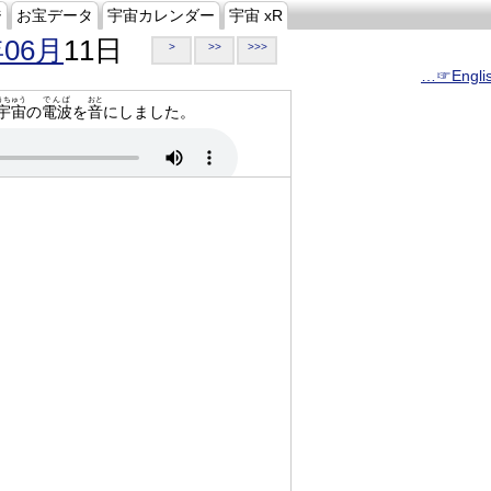
ジ
お宝データ
宇宙カレンダー
宇宙 xR
年06月
11日
>
>>
>>>
…☞Engli
うちゅう
でんぱ
おと
宇宙
の
電波
を
音
にしました。