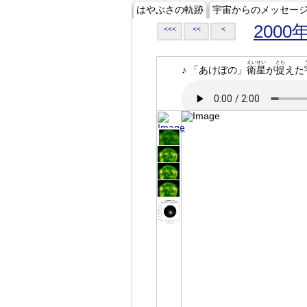
はやぶさの軌跡
宇宙からのメッセー
2000
<<<
<<
<
えいせい
とら
♪ 「あけぼの」
衛星
が
捉
えた