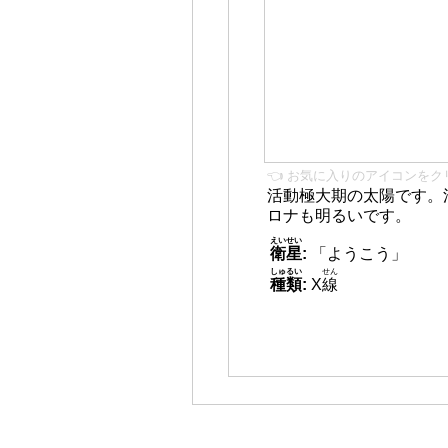
👈 お気に入りのアイコンをク
活動極大期の太陽です。
ロナも明るいです。
えいせい
衛星
:
「ようこう」
しゅるい
せん
種類
:
X
線