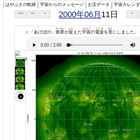
はやぶさの軌跡
宇宙からのメッセージ
お宝データ
宇宙カレンダ
2000年06月
11日
<<<
<<
<
>
えいせい
とら
うちゅう
でんぱ
おと
♪ 「あけぼの」
衛星
が
捉
えた
宇宙
の
電波
を
音
にしました。