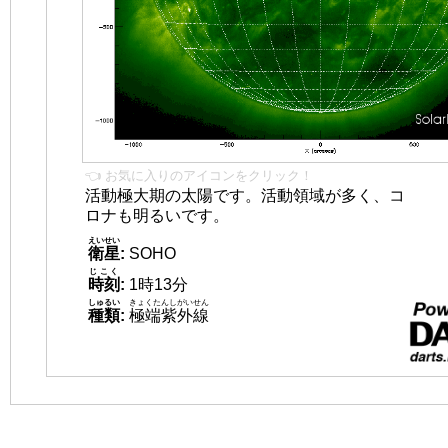
👈 お気に入りのアイコンをクリック！
活動極大期の太陽です。活動領域が多く、コ
ロナも明るいです。
えいせい
衛星
:
SOHO
じこく
時刻
:
1時13分
しゅるい
きょくたんしがいせん
種類
:
極端紫外線