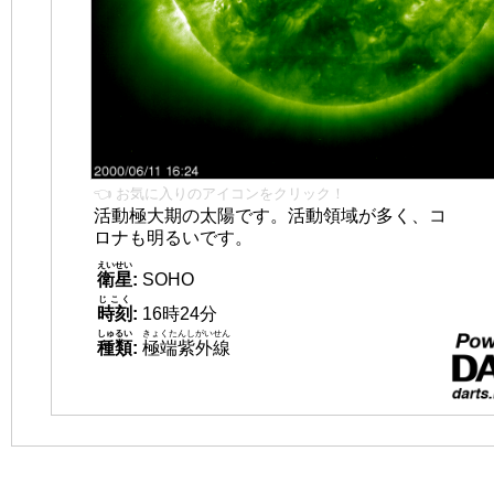
👈 お気に入りのアイコンをクリック！
活動極大期の太陽です。活動領域が多く、コ
ロナも明るいです。
えいせい
衛星
:
SOHO
じこく
時刻
:
16時24分
しゅるい
きょくたんしがいせん
種類
:
極端紫外線