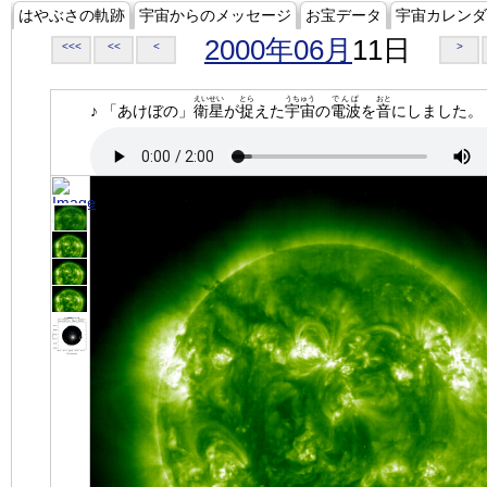
はやぶさの軌跡
宇宙からのメッセージ
お宝データ
宇宙カレンダ
2000年06月
11日
<<<
<<
<
>
えいせい
とら
うちゅう
でんぱ
おと
♪ 「あけぼの」
衛星
が
捉
えた
宇宙
の
電波
を
音
にしました。