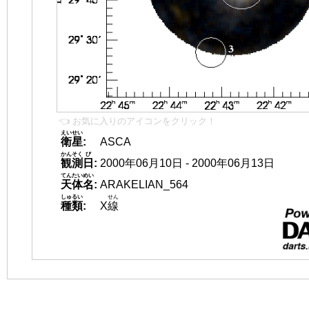
👈 お気に入りのアイコンをクリック！
えいせい
衛星
:
ASCA
かんそく
び
観測
日
:
2000年06月10日 - 2000年06月13日
てんたいめい
天体名
:
ARAKELIAN_564
しゅるい
せん
種類
:
X
線