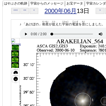
はやぶさの軌跡
宇宙からのメッセージ
お宝データ
宇宙カレンダ
2000年06月
13日
<<<
<<
<
>
えいせい
とら
うちゅう
でんぱ
おと
♪ 「あけぼの」
衛星
が
捉
えた
宇宙
の
電波
を
音
にしました。