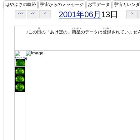
はやぶさの軌跡
宇宙からのメッセージ
お宝データ
宇宙カレンダ
2001年06月
13日
<<<
<<
<
>
ひ
えいせい
とうろく
♪この
日
の「あけぼの」
衛星
のデータは
登録
されていませ