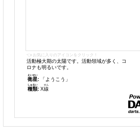
👈 お気に入りのアイコンをクリック！
活動極大期の太陽です。活動領域が多く、コ
ロナも明るいです。
えいせい
衛星
:
「ようこう」
しゅるい
せん
種類
:
X
線