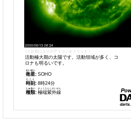
👈 お気に入りのアイコンをクリック！
活動極大期の太陽です。活動領域が多く、コ
ロナも明るいです。
えいせい
衛星
:
SOHO
じこく
時刻
:
8時24分
しゅるい
きょくたんしがいせん
種類
:
極端紫外線