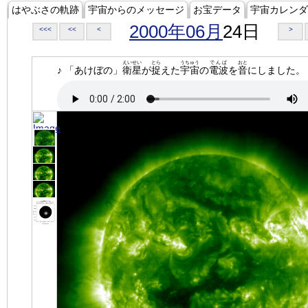
はやぶさの軌跡
宇宙からのメッセージ
お宝データ
宇宙カレンダ
2000年06月
24日
<<<
<<
<
>
えいせい
とら
うちゅう
でんぱ
おと
♪ 「あけぼの」
衛星
が
捉
えた
宇宙
の
電波
を
音
にしました。