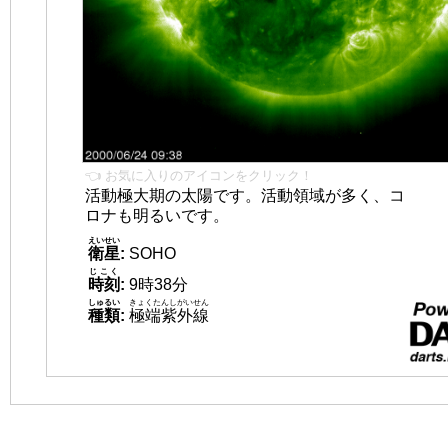
👈 お気に入りのアイコンをクリック！
活動極大期の太陽です。活動領域が多く、コ
ロナも明るいです。
えいせい
衛星
:
SOHO
じこく
時刻
:
9時38分
しゅるい
きょくたんしがいせん
種類
:
極端紫外線