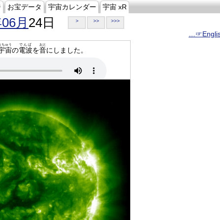
ジ
お宝データ
宇宙カレンダー
宇宙 xR
年06月
24日
>
>>
>>>
…☞Engli
うちゅう
でんぱ
おと
宇宙
の
電波
を
音
にしました。