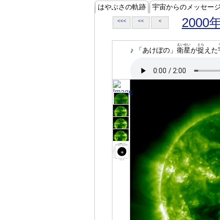
はやぶさの軌跡
宇宙からのメッセー
2000
<<<
<<
<
えいせい
とら
♪ 「あけぼの」
衛星
が
捉
えた