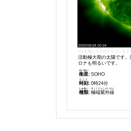
👈 お気に入りのアイコンをク
活動極大期の太陽です。
ロナも明るいです。
えいせい
衛星
:
SOHO
じこく
時刻
:
0時24分
しゅるい
きょくたんしがいせん
種類
:
極端紫外線