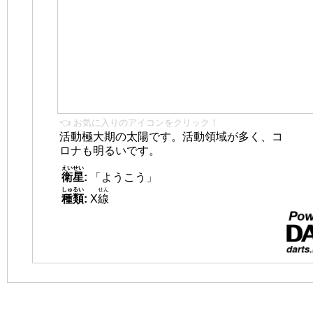
👈 お気に入りのアイコンをクリック！
活動極大期の太陽です。活動領域が多く、コ
ロナも明るいです。
えいせい
衛星
:
「ようこう」
しゅるい
せん
種類
:
X
線