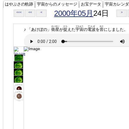
はやぶさの軌跡
宇宙からのメッセージ
お宝データ
宇宙カレンダ
2000年05月
24日
<<<
<<
<
>
えいせい
とら
うちゅう
でんぱ
おと
♪ 「あけぼの」
衛星
が
捉
えた
宇宙
の
電波
を
音
にしました。