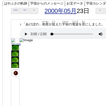
はやぶさの軌跡
宇宙からのメッセージ
お宝データ
宇宙カレンダ
2000年05月
23日
<<<
<<
<
>
えいせい
とら
うちゅう
でんぱ
おと
♪ 「あけぼの」
衛星
が
捉
えた
宇宙
の
電波
を
音
にしました。