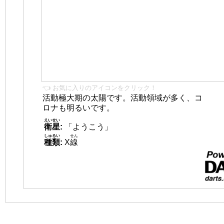
👈 お気に入りのアイコンをクリック！
活動極大期の太陽です。活動領域が多く、コ
ロナも明るいです。
えいせい
衛星
:
「ようこう」
しゅるい
せん
種類
:
X
線