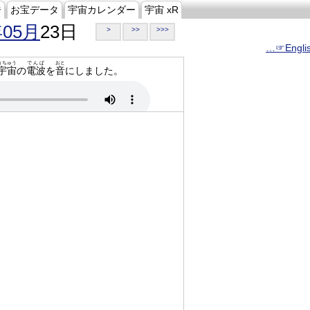
ジ
お宝データ
宇宙カレンダー
宇宙 xR
年05月
23日
>
>>
>>>
…☞Engli
うちゅう
でんぱ
おと
宇宙
の
電波
を
音
にしました。