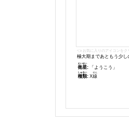
👈 お気に入りのアイコンをク
極大期まであともう少し
えいせい
衛星
:
「ようこう」
しゅるい
せん
種類
:
X
線