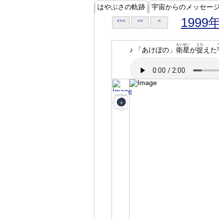
はやぶさの軌跡
宇宙からのメッセー
1999
<<<
<<
<
えいせい
とら
♪ 「あけぼの」
衛星
が
捉
えた