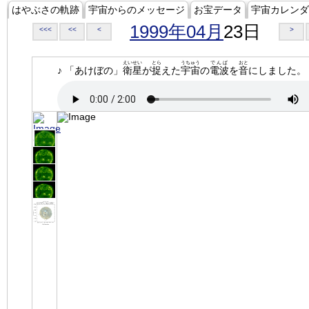
はやぶさの軌跡
宇宙からのメッセージ
お宝データ
宇宙カレンダ
1999年04月
23日
<<<
<<
<
>
えいせい
とら
うちゅう
でんぱ
おと
♪ 「あけぼの」
衛星
が
捉
えた
宇宙
の
電波
を
音
にしました。