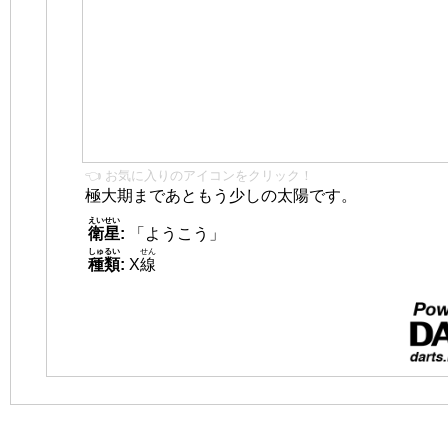
👈 お気に入りのアイコンをクリック！
極大期まであともう少しの太陽です。
えいせい
衛星
:
「ようこう」
しゅるい
せん
種類
:
X
線