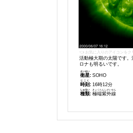
👈 お気に入りのアイコンをク
活動極大期の太陽です。
ロナも明るいです。
えいせい
衛星
:
SOHO
じこく
時刻
:
16時12分
しゅるい
きょくたんしがいせん
種類
:
極端紫外線