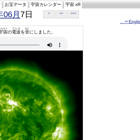
ジ
お宝データ
宇宙カレンダー
宇宙 xR
年06月
7日
>
>>
>>>
…☞Engli
うちゅう
でんぱ
おと
宇宙
の
電波
を
音
にしました。