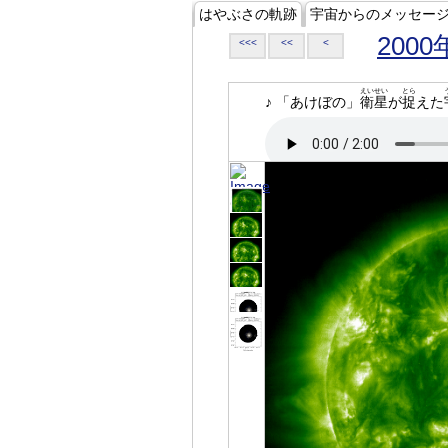
はやぶさの軌跡
宇宙からのメッセー
2000
<<<
<<
<
えいせい
とら
♪ 「あけぼの」
衛星
が
捉
えた