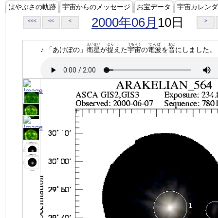
はやぶさの軌跡
宇宙からのメッセージ
お宝データ
宇宙カレンダ
2000年06月
10日
<<<
<<
<
>
えいせい
とら
うちゅう
でんぱ
おと
♪ 「あけぼの」
衛星
が
捉
えた
宇宙
の
電波
を
音
にしました。