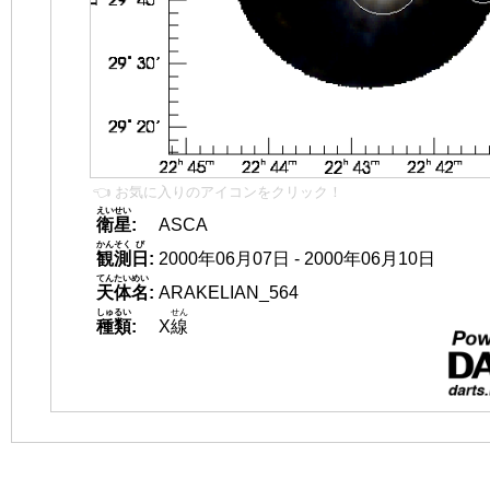
👈 お気に入りのアイコンをクリック！
えいせい
衛星
:
ASCA
かんそく
び
観測
日
:
2000年06月07日 - 2000年06月10日
てんたいめい
天体名
:
ARAKELIAN_564
しゅるい
せん
種類
:
X
線