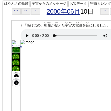
はやぶさの軌跡
宇宙からのメッセージ
お宝データ
宇宙カレンダ
2000年06月
10日
<<<
<<
<
>
えいせい
とら
うちゅう
でんぱ
おと
♪ 「あけぼの」
衛星
が
捉
えた
宇宙
の
電波
を
音
にしました。