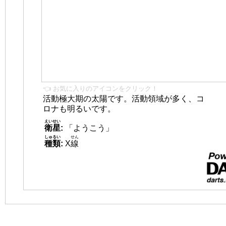
👈 お気に入りのアイコンをクリック！
活動極大期の太陽です。活動領域が多く、コ
ロナも明るいです。
えいせい
衛星
:
「ようこう」
しゅるい
せん
種類
:
X
線