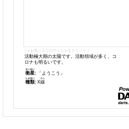
👈 お気に入りのアイコンをクリック！
活動極大期の太陽です。活動領域が多く、コ
ロナも明るいです。
えいせい
衛星
:
「ようこう」
しゅるい
せん
種類
:
X
線