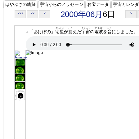
はやぶさの軌跡
宇宙からのメッセージ
お宝データ
宇宙カレンダ
2000年06月
6日
<<<
<<
<
>
えいせい
とら
うちゅう
でんぱ
おと
♪ 「あけぼの」
衛星
が
捉
えた
宇宙
の
電波
を
音
にしました。