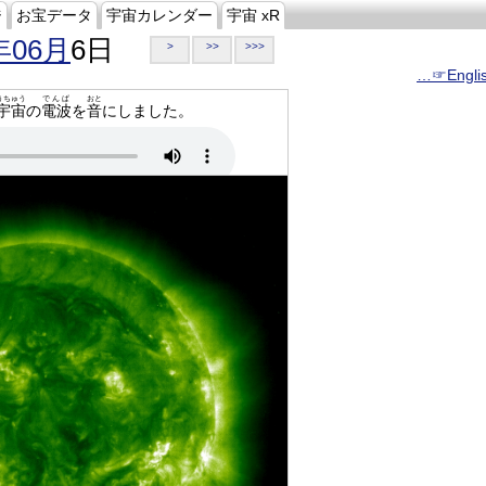
ジ
お宝データ
宇宙カレンダー
宇宙 xR
年06月
6日
>
>>
>>>
…☞Engli
うちゅう
でんぱ
おと
宇宙
の
電波
を
音
にしました。