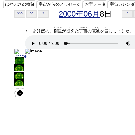
はやぶさの軌跡
宇宙からのメッセージ
お宝データ
宇宙カレンダ
2000年06月
8日
<<<
<<
<
>
えいせい
とら
うちゅう
でんぱ
おと
♪ 「あけぼの」
衛星
が
捉
えた
宇宙
の
電波
を
音
にしました。