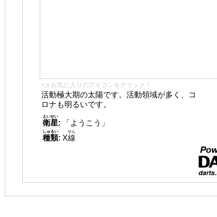
👈 お気に入りのアイコンをクリック！
活動極大期の太陽です。活動領域が多く、コ
ロナも明るいです。
えいせい
衛星
:
「ようこう」
しゅるい
せん
種類
:
X
線