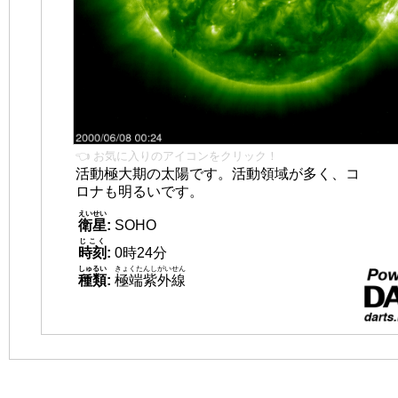
👈 お気に入りのアイコンをクリック！
活動極大期の太陽です。活動領域が多く、コ
ロナも明るいです。
えいせい
衛星
:
SOHO
じこく
時刻
:
0時24分
しゅるい
きょくたんしがいせん
種類
:
極端紫外線