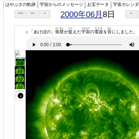
はやぶさの軌跡
宇宙からのメッセージ
お宝データ
宇宙カレンダ
2000年06月
8日
<<<
<<
<
>
えいせい
とら
うちゅう
でんぱ
おと
♪ 「あけぼの」
衛星
が
捉
えた
宇宙
の
電波
を
音
にしました。