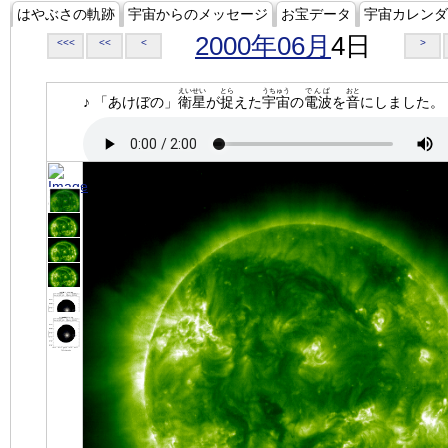
はやぶさの軌跡
宇宙からのメッセージ
お宝データ
宇宙カレンダ
2000年06月
4日
<<<
<<
<
>
えいせい
とら
うちゅう
でんぱ
おと
♪ 「あけぼの」
衛星
が
捉
えた
宇宙
の
電波
を
音
にしました。