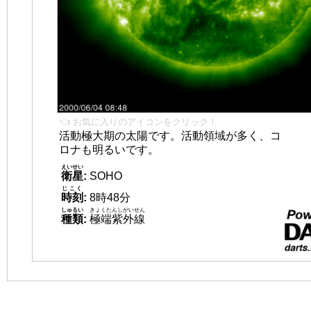
👈 お気に入りのアイコンをクリック！
活動極大期の太陽です。活動領域が多く、コ
ロナも明るいです。
えいせい
衛星
:
SOHO
じこく
時刻
:
8時48分
しゅるい
きょくたんしがいせん
種類
:
極端紫外線