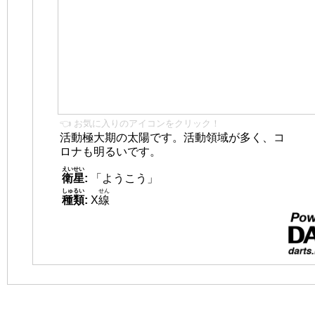
👈 お気に入りのアイコンをクリック！
活動極大期の太陽です。活動領域が多く、コ
ロナも明るいです。
えいせい
衛星
:
「ようこう」
しゅるい
せん
種類
:
X
線