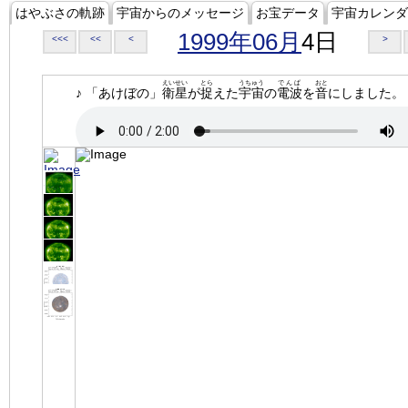
はやぶさの軌跡
宇宙からのメッセージ
お宝データ
宇宙カレンダ
1999年06月
4日
<<<
<<
<
>
えいせい
とら
うちゅう
でんぱ
おと
♪ 「あけぼの」
衛星
が
捉
えた
宇宙
の
電波
を
音
にしました。