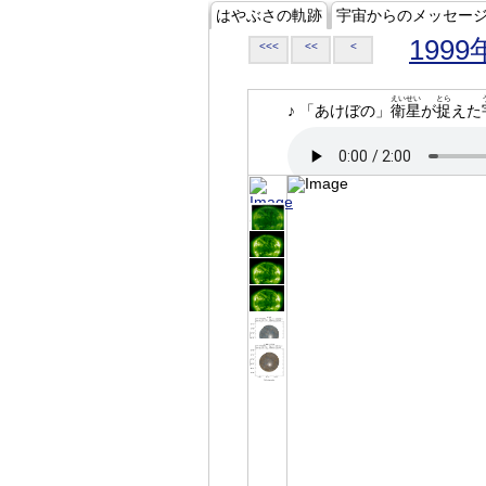
はやぶさの軌跡
宇宙からのメッセー
1999
<<<
<<
<
えいせい
とら
♪ 「あけぼの」
衛星
が
捉
えた