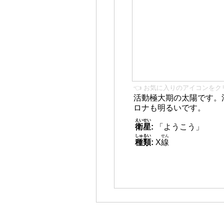
👈 お気に入りのアイコンをク
活動極大期の太陽です。
ロナも明るいです。
えいせい
衛星
:
「ようこう」
しゅるい
せん
種類
:
X
線