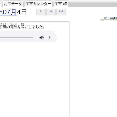
ジ
お宝データ
宇宙カレンダー
宇宙 xR
年07月
4日
>
>>
>>>
…☞Engli
うちゅう
でんぱ
おと
宇宙
の
電波
を
音
にしました。