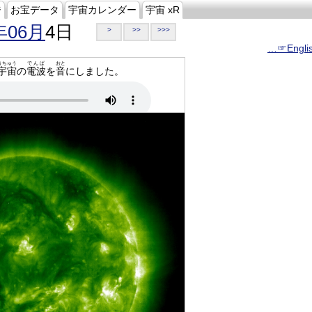
ジ
お宝データ
宇宙カレンダー
宇宙 xR
年06月
4日
>
>>
>>>
…☞Engli
うちゅう
でんぱ
おと
宇宙
の
電波
を
音
にしました。