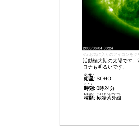
👈 お気に入りのアイコンをク
活動極大期の太陽です。
ロナも明るいです。
えいせい
衛星
:
SOHO
じこく
時刻
:
0時24分
しゅるい
きょくたんしがいせん
種類
:
極端紫外線