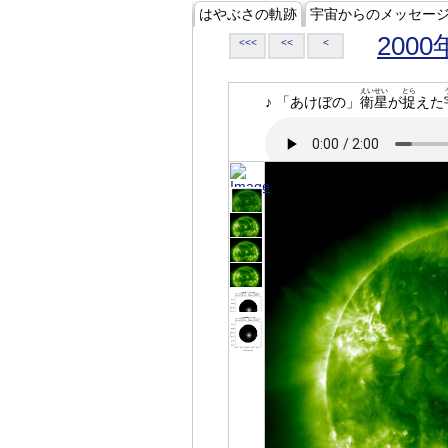
はやぶさの軌跡
宇宙からのメッセー
2000
<<<
<<
<
えいせい
とら
♪ 「あけぼの」
衛星
が
捉
えた