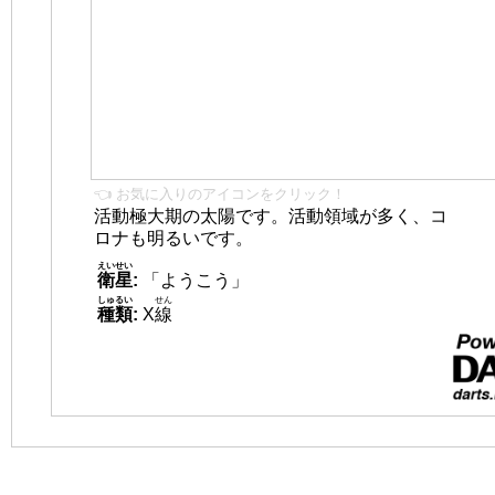
👈 お気に入りのアイコンをクリック！
活動極大期の太陽です。活動領域が多く、コ
ロナも明るいです。
えいせい
衛星
:
「ようこう」
しゅるい
せん
種類
:
X
線