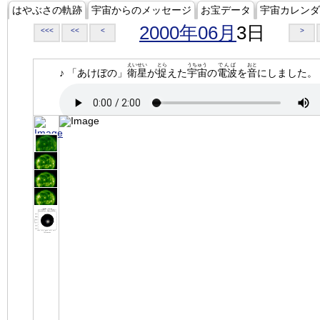
はやぶさの軌跡
宇宙からのメッセージ
お宝データ
宇宙カレンダ
2000年06月
3日
<<<
<<
<
>
えいせい
とら
うちゅう
でんぱ
おと
♪ 「あけぼの」
衛星
が
捉
えた
宇宙
の
電波
を
音
にしました。